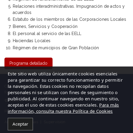
Relaciones interadministrativas. Impugnación de actos y
acuerdos
Estatuto de los miembros de las Corporaciones Locales
Bienes, Servicios y Cooperación
El personal al servicio de las EELL
Haciendas Locales
Régimen de municipios de Gran Población
Programa detallado
Este sitio web utiliza únicamente cookies esenciales
para garantizar su correcto funcionamiento y permitir
la navegación. Estas cookies no recopilan datos
C/ La Cigüeña, 50, Logroño (La Rioja)| Tel: 941 23 59 65
personales ni se utilizan con fines de seguimiento o
formacion@elventanal.es
publicidad. Al continuar navegando en nuestro sitio,
© 2026 El Ventanal
aceptas el uso de estas cookies esenciales.
Para más
información, consulta nuestra Política de Cookies
Política de Privacidad
|
Aviso legal
|
Política de cookies
Área de empresas
|
Supervisión
Aceptar