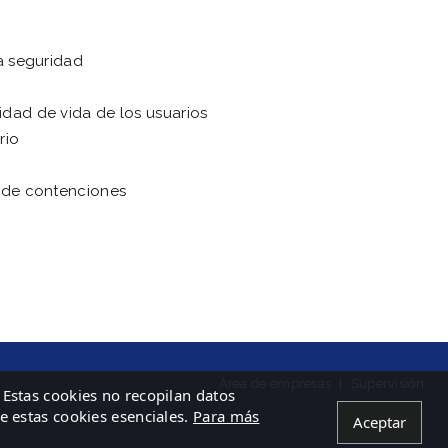
la seguridad
idad de vida de los usuarios
rio
n de contenciones
Área de empresas
|
Supervisión
 Estas cookies no recopilan datos
de estas cookies esenciales.
Para más
Aceptar