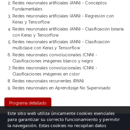
Redes neuronales artificiales (ANN) - Conceptos
Fundamentales
Redes neuronales artificiales (ANN) - Regresión con
Keras y Tensorflow
Redes neuronales artificiales (ANN) - Clasificación binaria
con Keras y Tensorflow
Redes neuronales artificiales (ANN) - Clasificación
multiclase con Keras y Tensorflow
Redes neuronales convolucionales (CNN) -
Clasificaciones imágenes blanco y negro
Redes neuronales convolucionales (CNN) -
Clasificaciones imágenes en color
Redes neuronales recurrentes (RNN)
Redes neuronales en Aprendizaje No Supervisado
Programa detallado
Este sitio web utiliza únicamente cookies esenciales
para garantizar su correcto funcionamiento y permitir
la navegación. Estas cookies no recopilan datos
C/ La Cigüeña, 50, Logroño (La Rioja)| Tel: 941 23 59 65