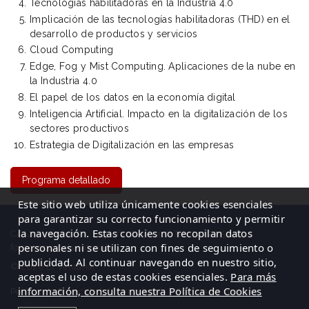
Tecnologías habilitadoras en la Industria 4.0
Implicación de las tecnologías habilitadoras (THD) en el
desarrollo de productos y servicios
Cloud Computing
Edge, Fog y Mist Computing. Aplicaciones de la nube en
la Industria 4.0
El papel de los datos en la economía digital
Inteligencia Artificial. Impacto en la digitalización de los
sectores productivos
Estrategia de Digitalización en las empresas
Programa detallado
Este sitio web utiliza únicamente cookies esenciales
para garantizar su correcto funcionamiento y permitir
la navegación. Estas cookies no recopilan datos
C/ La Cigüeña, 50, Logroño (La Rioja)| Tel: 941 23 59 65
personales ni se utilizan con fines de seguimiento o
formacion@elventanal.es
publicidad. Al continuar navegando en nuestro sitio,
© 2026 El Ventanal
aceptas el uso de estas cookies esenciales.
Para más
información, consulta nuestra Política de Cookies
Política de Privacidad
|
Aviso legal
|
Política de cookies