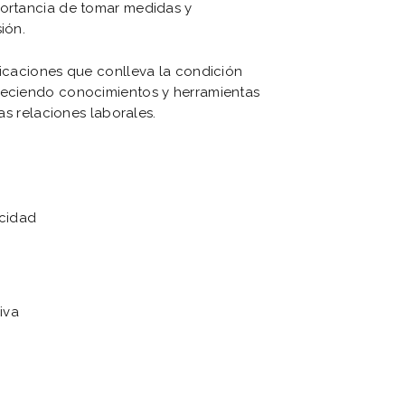
portancia de tomar medidas y
ión.
licaciones que conlleva la condición
freciendo conocimientos y herramientas
las relaciones laborales.
acidad
iva