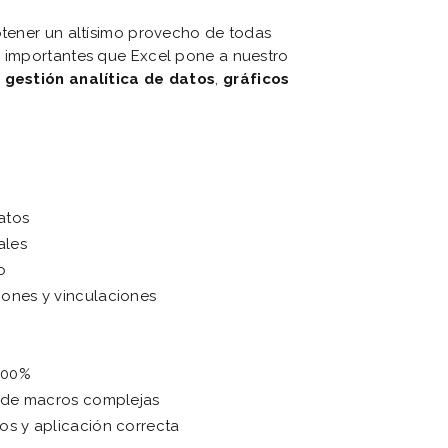
btener un altísimo provecho de todas
s importantes que Excel pone a nuestro
,
gestión analítica de datos
,
gráficos
atos
ales
o
iones y vinculaciones
 100%
ón de macros complejas
os y aplicación correcta