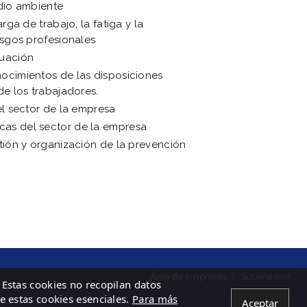
edio ambiente
rga de trabajo, la fatiga y la
esgos profesionales
cuación
nocimientos de las disposiciones
de los trabajadores.
el sector de la empresa
cas del sector de la empresa
stión y organización de la prevención
Área de empresas
|
Supervisión
 Estas cookies no recopilan datos
de estas cookies esenciales.
Para más
Aceptar