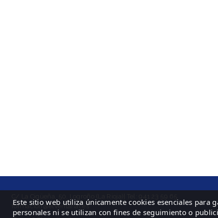
C/ La Cigüeña, 50, Logroño (La Rioja)| Tel: 941 23 59 65
Este sitio web utiliza únicamente cookies esenciales para 
formacion@elventanal.es
personales ni se utilizan con fines de seguimiento o public