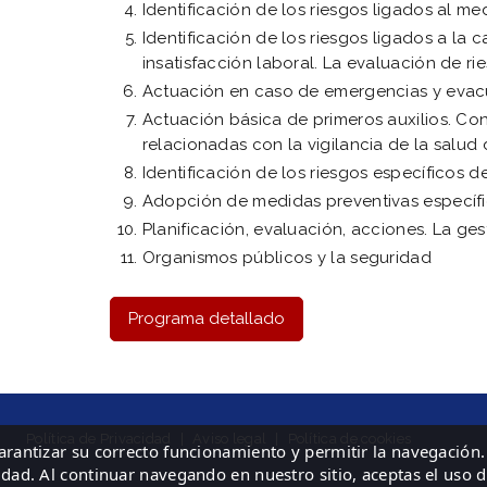
Identificación de los riesgos ligados al m
Identificación de los riesgos ligados a la ca
insatisfacción laboral. La evaluación de ri
Actuación en caso de emergencias y eva
Actuación básica de primeros auxilios. Co
relacionadas con la vigilancia de la salud 
Identificación de los riesgos específicos d
Adopción de medidas preventivas específi
Planificación, evaluación, acciones. La ge
Organismos públicos y la seguridad
Programa detallado
Política de Privacidad
|
Aviso legal
|
Política de cookies
garantizar su correcto funcionamiento y permitir la navegación.
idad. Al continuar navegando en nuestro sitio, aceptas el uso 