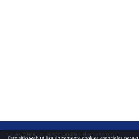
C/ La Cigüeña, 50, Logroño (La Rioja)| Tel: 941 23 59 65
Este sitio web utiliza únicamente cookies esenciales para 