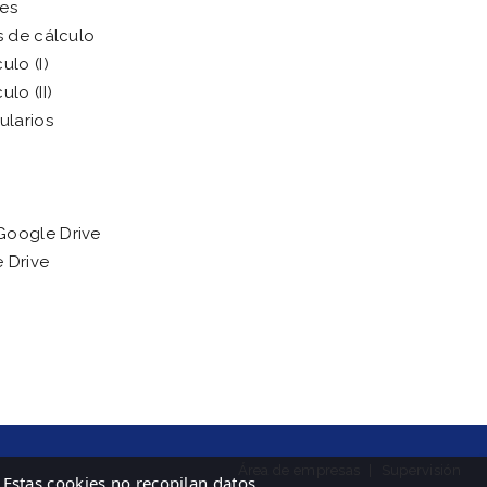
es
s de cálculo
lo (I)
lo (II)
ularios
Google Drive
 Drive
Área de empresas
|
Supervisión
 Estas cookies no recopilan datos