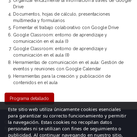
Organizar eficazmente la información a través de Google
Drive
Documentos, hojas de cálculo, presentaciones
multimedia y formularios
Fomentar el trabajo colaborativo con Google Drive
Google Classroom: entorno de aprendizaje y
comunicación en el aula (I)
Google Classroom: entorno de aprendizaje y
comunicación en el aula (II)
Herramientas de comunicación en el aula: Gestión de
eventos y reuniones con Google Calendar
Herramientas para la creación y publicación de
contenidos en el aula
Programa detallado
Este sitio web utiliza únicamente cookies esenciales
para garantizar su correcto funcionamiento y permitir
la navegación. Estas cookies no recopilan datos
C/ La Cigüeña, 50, Logroño (La Rioja)| Tel: 941 23 59 65
personales ni se utilizan con fines de seguimiento o
formacion@elventanal.es
publicidad. Al continuar navegando en nuestro sitio,
© 2026 El Ventanal