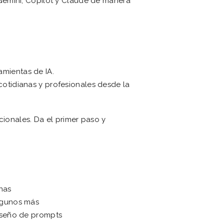
Gemini, Copilot y Claude de manera
mientas de IA.
cotidianas y profesionales desde la
cionales. Da el primer paso y
anas
algunos más
diseño de prompts