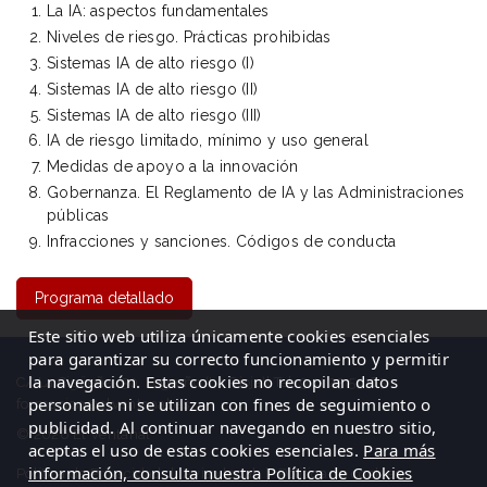
La IA: aspectos fundamentales
Niveles de riesgo. Prácticas prohibidas
Sistemas IA de alto riesgo (I)
Sistemas IA de alto riesgo (II)
Sistemas IA de alto riesgo (III)
IA de riesgo limitado, mínimo y uso general
Medidas de apoyo a la innovación
Gobernanza. El Reglamento de IA y las Administraciones
públicas
Infracciones y sanciones. Códigos de conducta
Programa detallado
Este sitio web utiliza únicamente cookies esenciales
para garantizar su correcto funcionamiento y permitir
la navegación. Estas cookies no recopilan datos
C/ La Cigüeña, 50, Logroño (La Rioja)| Tel: 941 23 59 65
personales ni se utilizan con fines de seguimiento o
formacion@elventanal.es
publicidad. Al continuar navegando en nuestro sitio,
© 2026 El Ventanal
aceptas el uso de estas cookies esenciales.
Para más
información, consulta nuestra Política de Cookies
Política de Privacidad
|
Aviso legal
|
Política de cookies