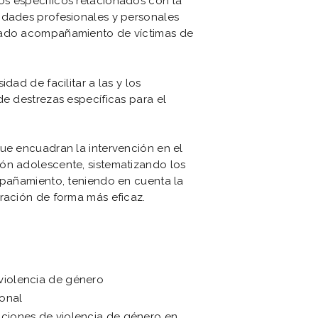
os específicos relacionados con la
idades profesionales y personales
cuado acompañamiento de víctimas de
dad de facilitar a las y los
de destrezas específicas para el
que encuadran la intervención en el
ón adolescente, sistematizando los
ompañamiento, teniendo en cuenta la
eración de forma más eficaz.
 violencia de género
onal
uaciones de violencia de género en