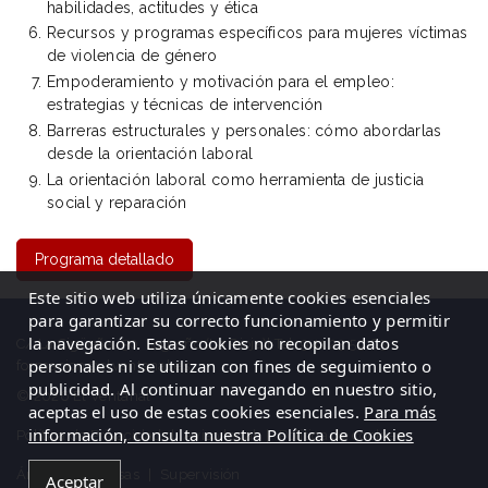
habilidades, actitudes y ética
Recursos y programas específicos para mujeres víctimas
de violencia de género
Empoderamiento y motivación para el empleo:
estrategias y técnicas de intervención
Barreras estructurales y personales: cómo abordarlas
desde la orientación laboral
La orientación laboral como herramienta de justicia
social y reparación
Programa detallado
Este sitio web utiliza únicamente cookies esenciales
para garantizar su correcto funcionamiento y permitir
la navegación. Estas cookies no recopilan datos
C/ La Cigüeña, 50, Logroño (La Rioja)| Tel: 941 23 59 65
personales ni se utilizan con fines de seguimiento o
formacion@elventanal.es
publicidad. Al continuar navegando en nuestro sitio,
© 2026 El Ventanal
aceptas el uso de estas cookies esenciales.
Para más
información, consulta nuestra Política de Cookies
Política de Privacidad
|
Aviso legal
|
Política de cookies
Área de empresas
|
Supervisión
Aceptar