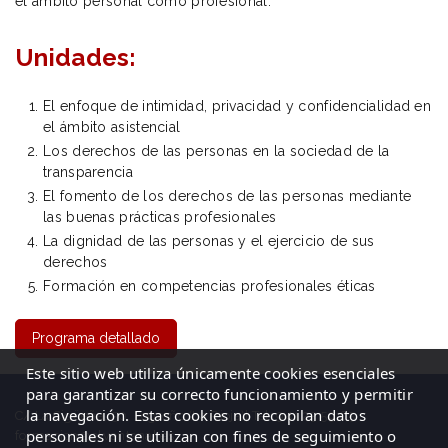
el ámbito personal como profesional.
Unidades:
El enfoque de intimidad, privacidad y confidencialidad en
el ámbito asistencial
Los derechos de las personas en la sociedad de la
transparencia
El fomento de los derechos de las personas mediante
las buenas prácticas profesionales
La dignidad de las personas y el ejercicio de sus
derechos
Formación en competencias profesionales éticas
Programa detallado
Este sitio web utiliza únicamente cookies esenciales
para garantizar su correcto funcionamiento y permitir
la navegación. Estas cookies no recopilan datos
C/ La Cigüeña, 50, Logroño (La Rioja)| Tel: 941 23 59 65
personales ni se utilizan con fines de seguimiento o
formacion@elventanal.es