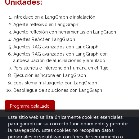
Unidades:
Introducción a LangGraph e instalación
Agente reflexivo en LangGraph
Agente reflexión con herramientas en LangGraph
Agentes ReAct en LangGraph
Agentes RAG avanzados con LangGraph
Agentes RAG avanzados con LangGraph con
autoevaluación de alucinaciones y enrutado
Persistencia e intervención humana en el flujo
Ejecución asíncrona en LangGraph
Ecosistema multiagente con LangGraph
Despliegue de soluciones con LangGraph
Programa detallado
Este sitio web utiliza únicamente cookies esenciales
para garantizar su correcto funcionamiento y permitir
la navegación. Estas cookies no recopilan datos
C/ La Cigüeña, 50, Logroño (La Rioja)| Tel: 941 23 59 65
personales ni se utilizan con fines de seguimiento o
formacion@elventanal.es