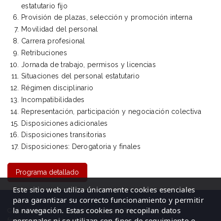
estatutario fijo
Provisión de plazas, selección y promoción interna
Movilidad del personal
Carrera profesional
Retribuciones
Jornada de trabajo, permisos y licencias
Situaciones del personal estatutario
Régimen disciplinario
Incompatibilidades
Representación, participación y negociación colectiva
Disposiciones adicionales
Disposiciones transitorias
Disposiciones: Derogatoria y finales
Programa detallado
Este sitio web utiliza únicamente cookies esenciales
para garantizar su correcto funcionamiento y permitir
la navegación. Estas cookies no recopilan datos
C/ La Cigüeña, 50, Logroño (La Rioja)| Tel: 941 23 59 65
personales ni se utilizan con fines de seguimiento o
formacion@elventanal.es