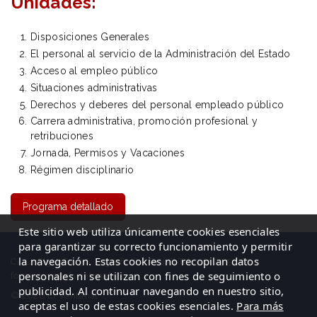
Unidades:
Disposiciones Generales
El personal al servicio de la Administración del Estado
Acceso al empleo público
Situaciones administrativas
Derechos y deberes del personal empleado público
Carrera administrativa, promoción profesional y
retribuciones
Jornada, Permisos y Vacaciones
Régimen disciplinario
Programa detallado
Este sitio web utiliza únicamente cookies esenciales
para garantizar su correcto funcionamiento y permitir
la navegación. Estas cookies no recopilan datos
C/ La Cigüeña, 50, Logroño (La Rioja)| Tel: 941 23 59 65
personales ni se utilizan con fines de seguimiento o
formacion@elventanal.es
publicidad. Al continuar navegando en nuestro sitio,
© 2026 El Ventanal
aceptas el uso de estas cookies esenciales.
Para más