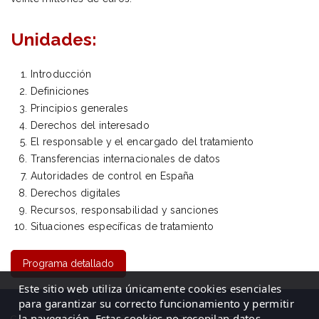
Unidades:
Introducción
Definiciones
Principios generales
Derechos del interesado
El responsable y el encargado del tratamiento
Transferencias internacionales de datos
Autoridades de control en España
Derechos digitales
Recursos, responsabilidad y sanciones
Situaciones específicas de tratamiento
Programa detallado
Este sitio web utiliza únicamente cookies esenciales
para garantizar su correcto funcionamiento y permitir
la navegación. Estas cookies no recopilan datos
C/ La Cigüeña, 50, Logroño (La Rioja)| Tel: 941 23 59 65