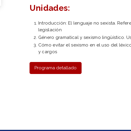
Unidades:
Introducción: El lenguaje no sexista. Refe
legislación
Género gramatical y sexismo lingüístico. 
Cómo evitar el sexismo en el uso del léxico
y cargos
Programa detallado