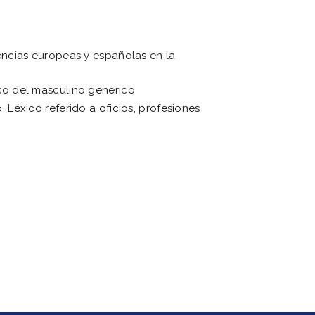
rencias europeas y españolas en la
Uso del masculino genérico
. Léxico referido a oficios, profesiones