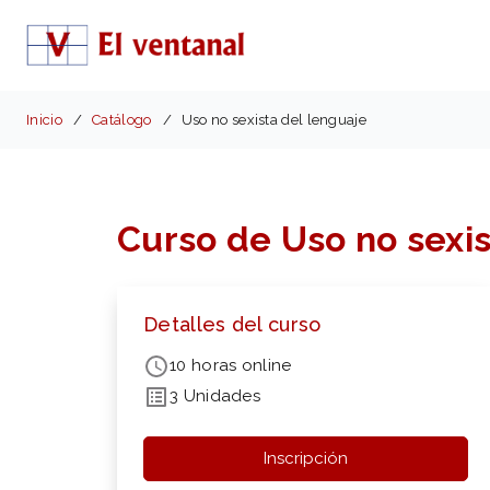
Inicio
Catálogo
Uso no sexista del lenguaje
Curso de Uso no sexis
Detalles del curso
10 horas online
3 Unidades
Inscripción