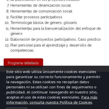
Herramientas de dinamización social
Herramientas de comunicación social
Facilitar procesos participativos
Terminología básica de género: glosario
Herramientas para la transversalización del enfoque de
género
Elaboración de proyectos participativos. Caso práctico
Plan personal para el aprendizaje y desarrollo de
competencias
Programa detallado
Este sitio web utiliza únicamente cookies esenciales
para garantizar su correcto funcionamiento y permitir
la navegación. Estas cookies no recopilan datos
C/ La Cigüeña, 50, Logroño (La Rioja)| Tel: 941 23 59 65
personales ni se utilizan con fines de seguimiento o
formacion@elventanal.es
publicidad. Al continuar navegando en nuestro sitio,
© 2026 El Ventanal
aceptas el uso de estas cookies esenciales.
Para más
información, consulta nuestra Política de Cookies
Política de Privacidad
|
Aviso legal
|
Política de cookies