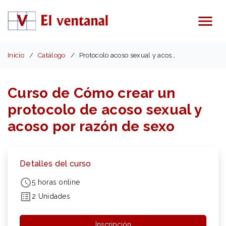
Menú
Inicio
Catálogo
Protocolo acoso sexual y acoso razón de sexo
Curso de Cómo crear un
protocolo de acoso sexual y
acoso por razón de sexo
Detalles del curso
5 horas online
2 Unidades
Inscripción