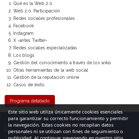
Qué es la Web 2.0
Web 2.0. Participación
Redes sociales profesionales
Facebook
Instagram
X -antes Twitter-
Redes sociales especializadas
Los blogs
Gestión del conocimiento a través de los wikis
Otras herramientas de la web social
Gestión de la reputación online
Casos de éxito.
Programa detallado
Este sitio web utiliza únicamente cookies esenciales
para garantizar su correcto funcionamiento y permitir
la navegación. Estas cookies no recopilan datos
C/ La Cigüeña, 50, Logroño (La Rioja)| Tel: 941 23 59 65
personales ni se utilizan con fines de seguimiento o
formacion@elventanal.es
publicidad. Al continuar navegando en nuestro sitio,