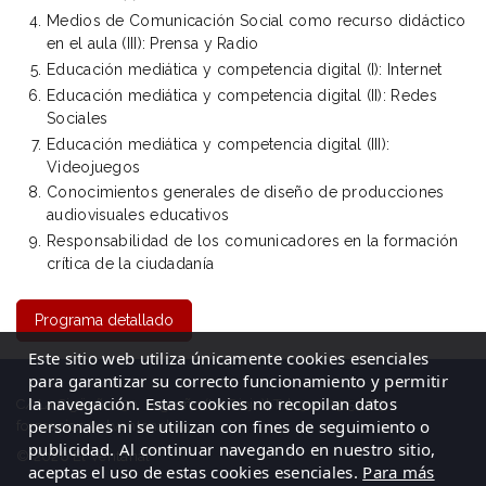
Medios de Comunicación Social como recurso didáctico
en el aula (III): Prensa y Radio
Educación mediática y competencia digital (I): Internet
Educación mediática y competencia digital (II): Redes
Sociales
Educación mediática y competencia digital (III):
Videojuegos
Conocimientos generales de diseño de producciones
audiovisuales educativos
Responsabilidad de los comunicadores en la formación
crítica de la ciudadanía
Programa detallado
Este sitio web utiliza únicamente cookies esenciales
para garantizar su correcto funcionamiento y permitir
la navegación. Estas cookies no recopilan datos
C/ La Cigüeña, 50, Logroño (La Rioja)| Tel: 941 23 59 65
personales ni se utilizan con fines de seguimiento o
formacion@elventanal.es
publicidad. Al continuar navegando en nuestro sitio,
© 2026 El Ventanal
aceptas el uso de estas cookies esenciales.
Para más