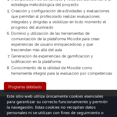
estrategia metodológica del proyecto
Creación y configuración de actividades y evaluaciones
que permitan al profesorado realizar evaluaciones
integrales y dirigidas a visibilizar en todo momento el
progreso del alumnado
Dominio y utilización de las herramientas de
comunicación de la plataforma Moodle para crear
experiencias de usuario enriquecedoras y que
trasciendan más allá del aula
Generación de experiencias de gamificación y
ludificación en la plataforma
Conocimiento de la utilidad de Moodle como
herramienta integral para la evaluación por competencias
Programa detallado
Este sitio web utiliza únicamente cookies esenciales
para garantizar su correcto funcionamiento y permitir
la navegación. Estas cookies no recopilan datos
C/ La Cigüeña, 50, Logroño (La Rioja)| Tel: 941 23 59 65
personales ni se utilizan con fines de seguimiento o
formacion@elventanal.es