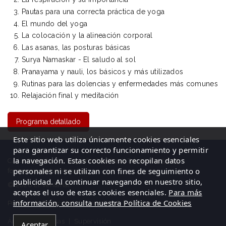
Pautas para una correcta práctica de yoga
El mundo del yoga
La colocación y la alineación corporal
Las asanas, las posturas básicas
Surya Namaskar - El saludo al sol
Pranayama y nauli, los básicos y más utilizados
Rutinas para las dolencias y enfermedades más comunes
Relajación final y meditación
Programa detallado
Este sitio web utiliza únicamente cookies esenciales
para garantizar su correcto funcionamiento y permitir
la navegación. Estas cookies no recopilan datos
C/ La Cigüeña, 50, Logroño (La Rioja)| Tel: 941 23 59 65
personales ni se utilizan con fines de seguimiento o
formacion@elventanal.es
publicidad. Al continuar navegando en nuestro sitio,
© 2026 El Ventanal
aceptas el uso de estas cookies esenciales.
Para más
información, consulta nuestra Política de Cookies
Política de Privacidad
|
Aviso legal
|
Política de cookies
Área de empresas
|
Supervisión
Aceptar