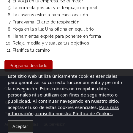
El yoga en tu empresa: Sé el mejor
La correcta postura y el lenguaje corporal
Las asanas estrella para cada ocasión
Pranayama: El arte de respiración
Yoga en la silla: Una oficina en equilibrio
Herramientas exprés para ponerse en forma
Relaja, medita y visualiza tus objetivos
Planifica tu camino
Programa detallado
Este sitio web utiliza únicamente cookies esenciales
para garantizar su correcto funcionamiento y permitir
la navegación. Estas cookies no recopilan datos
C/ La Cigüeña, 50, Logroño (La Rioja)| Tel: 941 23 59 65
personales ni se utilizan con fines de seguimiento o
formacion@elventanal.es
publicidad. Al continuar navegando en nuestro sitio,
© 2026 El Ventanal
aceptas el uso de estas cookies esenciales.
Para más
información, consulta nuestra Política de Cookies
Política de Privacidad
|
Aviso legal
|
Política de cookies
Área de empresas
|
Supervisión
Aceptar