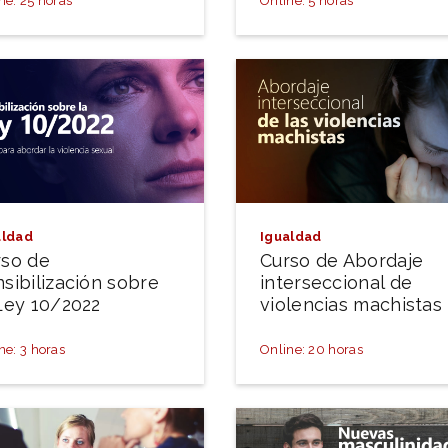
ne: 25 horas
Online: 5 horas
aldad
Igualdad
rso de
Curso de Abordaje
sibilización sobre
interseccional de
Ley 10/2022
violencias machistas
ne: 3 horas
Online: 20 horas