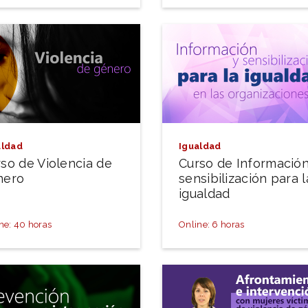
aldad
Igualdad
so de Violencia de
Curso de Información
nero
sensibilización para l
igualdad
ne: 40 horas
Online: 6 horas