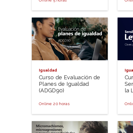
Online: 5 horas
Onli
Igualdad
Igu
Curso de Evaluación de
Cu
Planes de Igualdad
Sen
(ADGD90)
la 
Online: 20 horas
Onli