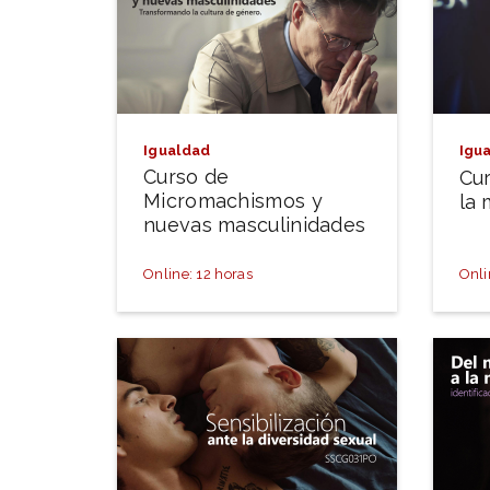
Igualdad
Igu
Curso de
Cu
Micromachismos y
la 
nuevas masculinidades
Online: 12 horas
Onli