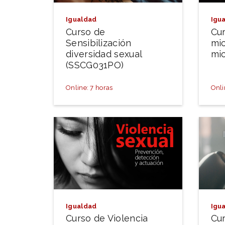
Igualdad
Igu
Curso de
Cur
Sensibilización
mi
diversidad sexual
mi
(SSCG031PO)
Online: 7 horas
Onli
Igualdad
Igu
Curso de Violencia
Cur